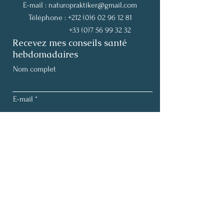
E-mail :
naturopraktiker@gmail.com
Téléphone :
+212 (0)6 02 96 12 81
+33 (0)7 56 99 32 32
Recevez mes conseils santé
hebdomadaires
Nom complet
E-mail
S'abonner
Termes et conditions |
Politique de confidentialité
Mentions légales |
Politique de cookies