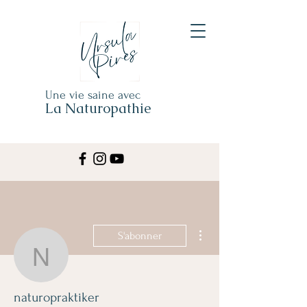
Une vie saine avec
La Naturopathie
Plus d'actions
S'abonner
naturopraktiker
naturopraktiker