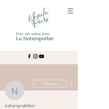
Une vie saine avec
La Naturopathie
Plus d'actions
S'abonner
naturopraktiker
naturopraktiker