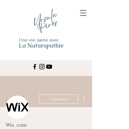
Une vie saine avec
La Naturopathie
Plus d'actions
S'abonner
Wix .com