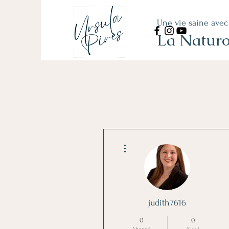
Une vie saine avec
La Naturo
Plus d'actions
judith7616
0
0