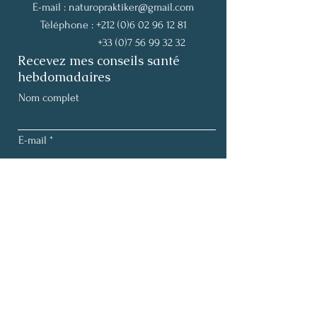
E-mail :
naturopraktiker@gmail.com
Téléphone :
+212 (0)6 02 96 12 81
+33 (0)7 56 99 32 32
Recevez mes conseils santé
hebdomadaires
Nom complet
E-mail
S'abonner
Termes et conditions |
Politique de confidentialité
Mentions légales |
Politique de cookies