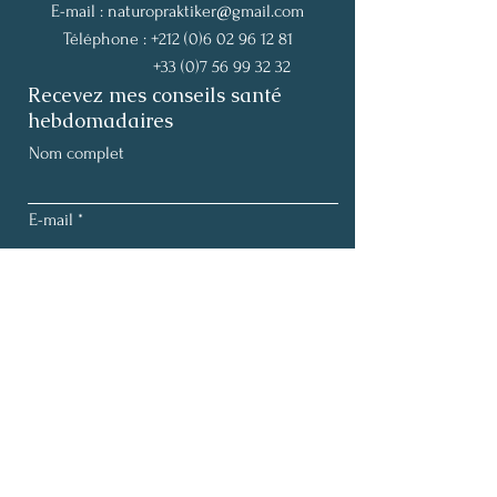
E-mail :
naturopraktiker@gmail.com
Téléphone :
+212 (0)6 02 96 12 81
+33 (0)7 56 99 32 32
Recevez mes conseils santé
hebdomadaires
Nom complet
E-mail
S'abonner
Termes et conditions |
Politique de confidentialité
Mentions légales |
Politique de cookies