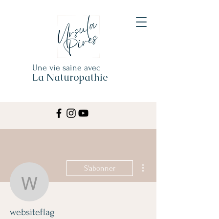
Une vie saine avec
La Naturopathie
Plus d'actions
S'abonner
websiteflag
websiteflag