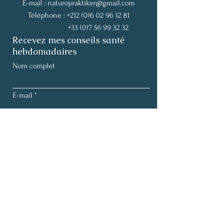
E-mail :
naturopraktiker@gmail.com
Téléphone :
+212 (0)6 02 96 12 81
+33 (0)7 56 99 32 32
Recevez mes conseils santé
hebdomadaires
Nom complet
E-mail
S'abonner
Termes et conditions |
Politique de confidentialité
Mentions légales |
Politique de cookies