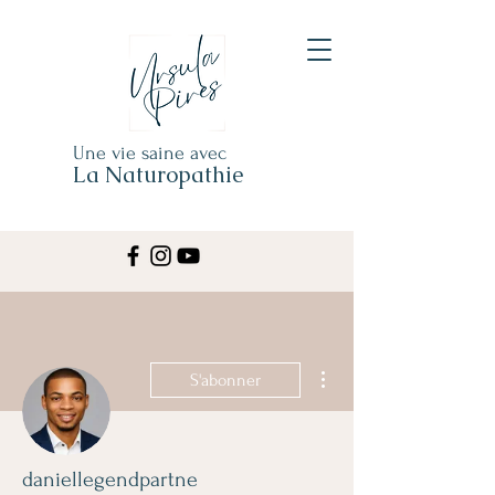
Une vie saine avec
La Naturopathie
Plus d'actions
S'abonner
daniellegendpartne