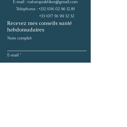
E-mail :
naturopraktiker@gmail.com
Téléphone :
+212 (0)6 02 96 12 81
+33 (0)7 56 99 32 32
Recevez mes conseils santé
hebdomadaires
Nom complet
E-mail
S'abonner
Termes et conditions |
Politique de confidentialité
Mentions légales |
Politique de cookies